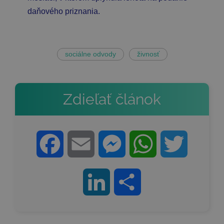
daňového priznania.
sociálne odvody
živnosť
Zdieľať článok
Facebook
Email
Messenger
WhatsApp
Twitter
LinkedIn
Share