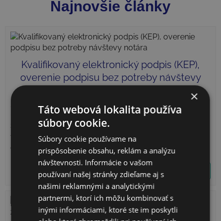
Najnovšie články
Kvalifikovaný elektronický podpis (KEP),
overenie podpisu bez potreby návštevy
notára
×
2. júla 2026
Táto webová lokalita používa
súbory cookie.
Štandardný spôsob pri založení s.r.o., resp. zmene s.r.o. je
taký, že pred podaním do živnostenského resp.
Súbory cookie používame na
obchodného registra je potrebné […]
prispôsobenie obsahu, reklám a analýzu
návštevnosti. Informácie o vašom
ČÍTAŤ VIAC
používaní našej stránky zdieľame aj s
našimi reklamnými a analytickými
partnermi, ktorí ich môžu kombinovať s
inými informáciami, ktoré ste im poskytli