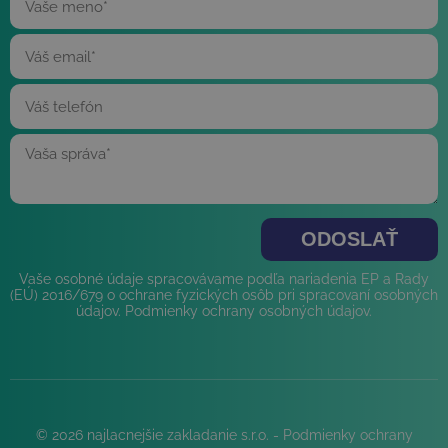
_fbp
3 mesiace
Meta Platform Inc.
.najlacnejsiezakladaniesro.sk
Vaše osobné údaje spracovávame podľa nariadenia EP a Rady
(EÚ) 2016/679 o ochrane fyzických osôb pri spracovaní osobných
údajov.
Podmienky ochrany osobných údajov
.
VISITOR_INFO1_LIVE
5
Google LLC
mesiacov
.youtube.com
© 2026 najlacnejšie zakladanie s.r.o. -
Podmienky ochrany
4 týždne