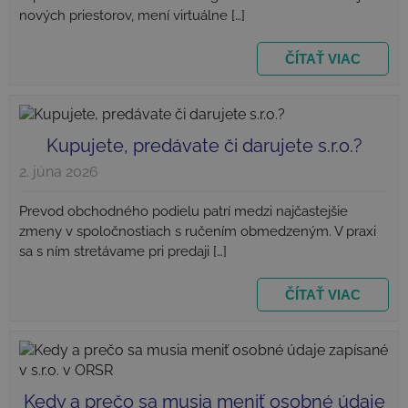
Nevyhnutne potrebné
Výkonnosť
nových priestorov, mení virtuálne […]
Cielenie
Funkcie
Neklasifikované
ČÍTAŤ VIAC
Nevyhnutne potrebné súbory cookie umožňujú
základné funkcie webovej lokality, ako prihlásenie
používateľa a správa účtu. Webová lokalita sa nedá
správne používať bez nevyhnutne potrebných
súborov cookie.
Kupujete, predávate či darujete s.r.o.?
Upl
Meno
Poskytovateľ
/
Doména
2. júna 2026
pla
CookieScriptConsent
1 m
CookieScript
Prevod obchodného podielu patrí medzi najčastejšie
2
najlacnejsiezakladaniesro.sk
zmeny v spoločnostiach s ručením obmedzeným. V praxi
sa s ním stretávame pri predaji […]
ČÍTAŤ VIAC
Kedy a prečo sa musia meniť osobné údaje