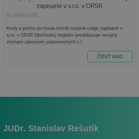
_GRECAPTCHA
Google LLC
zapísané v s.r.o. v ORSR
mes
www.google.com
Google
4 t
15. mája 2026
Privacy Policy
Kedy a prečo sa musia meniť osobné údaje zapísané v
s.r.o. v ORSR Obchodný register predstavuje verejný
zoznam zákonom ustanovených […]
VISITOR_PRIVACY_METADATA
YouTube
mes
.youtube.com
ČÍTAŤ VIAC
4 t
JUDr. Stanislav Rešutík