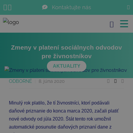
Kontaktujte nás
JUDr. Ivan Gbúr
Search for:
+421 905 63 63 63
info@zmenysro.sk
Zmeny v platení sociálnych odvodov
pre živnostníkov
AKTUALITY
ODBORNÉ
|
8. júna 2020
Minulý rok platilo, že tí živnostníci, ktorí podávali
daňové priznanie do konca marca 2020, začali platiť
nové odvody od júla 2020. Štát tento rok umožnil
automatické posunutie daňových priznaní dane z