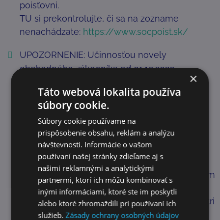
poisťovni.
TU si prekontrolujte, či sa na zozname
nenachádzate:
https://www.socpoist.sk/
UPOZORNENIE: Učinnosťou novely
obchodného zákonníka od 01.10.2020
×
spoločník a ani konateľ s. r. o., nemôže byť
Táto webová lokalita používa
osoba, voči ktorej je vedené exekučné
súbory cookie.
konanie, t.j. nemôže byť evidovaný v registri
Súbory cookie používame na
vydaných poverení na vykonanie exekúcie
prispôsobenie obsahu, reklám a analýzu
podľa Exekučného poriadku.
návštevnosti. Informácie o vašom
TU si prekontrolujte, či sa v registri
používaní našej stránky zdieľame aj s
nenachádzate:
https://obcan.justice.sk/
našimi reklamnými a analytickými
Pokiaľ dôjde k odmietnutiu návrhu obchodným
partnermi, ktorí ich môžu kombinovať s
registrom na zápis s. r. o. z dôvodu, že
inými informáciami, ktoré ste im poskytli
spoločník, alebo konateľ je evidovaný v registri
alebo ktoré zhromaždili pri používaní ich
vydaných poverení na vykonanie exekúcie
služieb.
Zásady ochrany osobných údajov