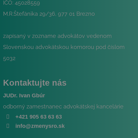
IČO: 45028559
M.R.Štefánika 29/36, 977 01 Brezno
zapísaný v zozname advokátov vedenom
Slovenskou advokátskou komorou pod číslom
5032
_fbc
3 mesiace
Facebook
.najlacnejsiezakladaniesro.sk
Kontaktujte nás
JUDr. Ivan Gbúr
odborný zamestnanec advokátskej kancelárie
+421 905 63 63 63
info@zmenysro.sk