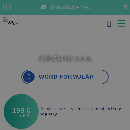
Kontaktujte nás
JUDr. Ivan Gbúr
Search for:
+421 905 63 63 63
info@zmenysro.sk
Založenie s.r.o.
WORD FORMULÁR
199 €
Založenie s.r.o. - v cene sú zahrnuté
všetky
poplatky
s DPH