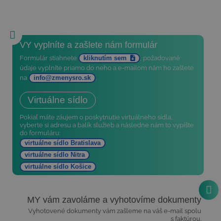
Založenie s.r.o. - postup
VY vyplníte a zašlete nám formulár
Formulár stiahnete
kliknutím sem
, požadované
údaje vyplníte priamo do neho a e-mailom nám ho zašlete
na
info@zmenysro.sk
.
Virtuálne sídlo
Pokiaľ máte záujem o poskytnutie virtuálneho sídla,
vyberte si adresu a balík služieb a následne nám to vypíšte
do formuláru:
virtuálne sídlo Bratislava
virtuálne sídlo Nitra
virtuálne sídlo Košice
MY vám zavoláme a vyhotovíme dokumenty
Vyhotovené dokumenty vám zašleme na váš e-mail spolu
s faktúrou.