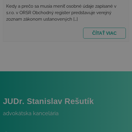
Kedy a prečo sa musia meniť osobné údaje zapísané v
s.r.o. v ORSR Obchodný register predstavuje verejný
zoznam zákonom ustanovených […]
ČÍTAŤ VIAC
_fbp
3 mesiace
Meta Platform Inc.
.najlacnejsiezakladaniesro.sk
JUDr. Stanislav Rešutík
VISITOR_INFO1_LIVE
5
Google LLC
advokátska kancelária
mesiacov
.youtube.com
4 týždne