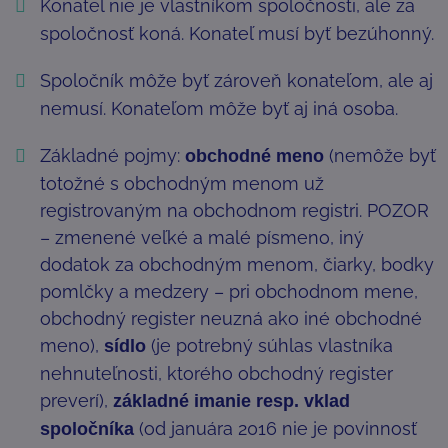
Konateľ nie je vlastníkom spoločnosti, ale za
spoločnosť koná. Konateľ musí byť bezúhonný.
Spoločník môže byť zároveň konateľom, ale aj
nemusí. Konateľom môže byť aj iná osoba.
Základné pojmy:
(nemôže byť
obchodné meno
totožné s obchodným menom už
registrovaným na obchodnom registri. POZOR
– zmenené veľké a malé písmeno, iný
dodatok za obchodným menom, čiarky, bodky
pomlčky a medzery – pri obchodnom mene,
obchodný register neuzná ako iné obchodné
meno),
(je potrebný súhlas vlastníka
sídlo
nehnuteľnosti, ktorého obchodný register
preverí),
základné imanie resp. vklad
(od januára 2016 nie je povinnosť
spoločníka