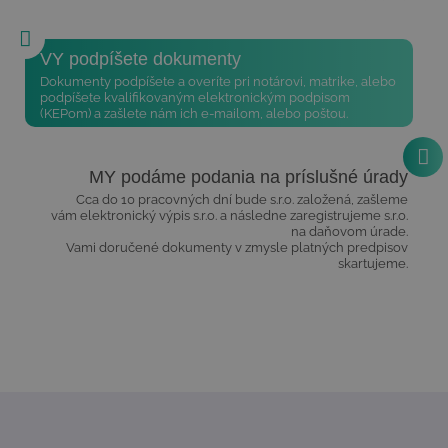
VY podpíšete dokumenty
Dokumenty podpíšete a overíte pri notárovi, matrike, alebo
podpíšete kvalifikovaným elektronickým podpisom
(KEPom) a zašlete nám ich e-mailom, alebo poštou.
MY podáme podania na príslušné úrady
Cca do 10 pracovných dní bude s.r.o. založená, zašleme
vám elektronický výpis s.r.o. a následne zaregistrujeme s.r.o.
na daňovom úrade.
Vami doručené dokumenty v zmysle platných predpisov
skartujeme.