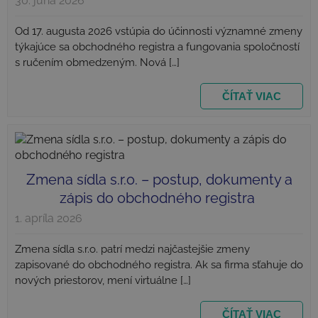
30. júna 2026
Od 17. augusta 2026 vstúpia do účinnosti významné zmeny
týkajúce sa obchodného registra a fungovania spoločností
s ručením obmedzeným. Nová […]
Poskytovateľ
Uplynutie
Meno
Popis
/
Doména
platnosti
Uplynutie
ČÍTAŤ VIAC
Meno
Poskytovateľ
/
Doména
Po
__Secure-
.youtube.com
5
platnosti
ROLLOUT_TOKEN
mesiacov
Uplynutie
Meno
Poskytovateľ
/
Doména
4 týždne
_ga
1 rok 1
Te
Google LLC
platnosti
mesiac
sú
.najlacnejsiezakladaniesro.sk
sp
YSC
Cookies
Google LLC
Go
relácie
.youtube.com
Un
Ana
Zmena sídla s.r.o. – postup, dokumenty a
vý
ak
zápis do obchodného registra
be
po
1. apríla 2026
an
_gcl_au
3 mesiace
Google LLC
sl
1 deň
.najlacnejsiezakladaniesro.sk
sp
Zmena sídla s.r.o. patrí medzi najčastejšie zmeny
Go
sú
zapisované do obchodného registra. Ak sa firma sťahuje do
po
nových priestorov, mení virtuálne […]
od
je
po
pr
ČÍTAŤ VIAC