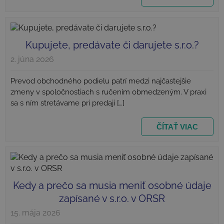
ná
vy
čí
id
kli
za
Kupujete, predávate či darujete s.r.o.?
ka
po
2. júna 2026
st
a s
vý
o
Prevod obchodného podielu patrí medzi najčastejšie
test_cookie
15 minút
Google LLC
ná
.doubleclick.net
zmeny v spoločnostiach s ručením obmedzeným. V praxi
re
ka
sa s ním stretávame pri predaji […]
an
pr
we
ČÍTAŤ VIAC
st
_ga_XR7QP66XKC
.najlacnejsiezakladaniesro.sk
1 rok 1
Te
mesiac
co
sl
An
za
sta
Kedy a prečo sa musia meniť osobné údaje
IDE
1 rok
Google LLC
.doubleclick.net
zapísané v s.r.o. v ORSR
15. mája 2026