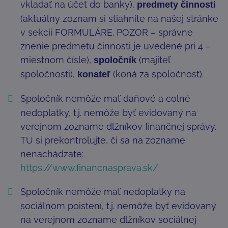
vkladať na účet do banky),
predmety činnosti
(aktuálny zoznam si stiahnite na našej stránke
v sekcii FORMULÁRE. POZOR – správne
znenie predmetu činnosti je uvedené pri 4 –
miestnom čísle),
(majiteľ
spoločník
spoločnosti),
(koná za spoločnosť).
konateľ
Spoločník nemôže mať daňové a colné
nedoplatky, t.j. nemôže byť evidovaný na
verejnom zozname dlžníkov finančnej správy.
TU si prekontrolujte, či sa na zozname
nenachádzate:
https://www.financnasprava.sk/
Spoločník nemôže mať nedoplatky na
sociálnom poistení, t.j. nemôže byť evidovaný
na verejnom zozname dlžníkov sociálnej