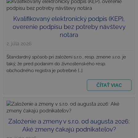
4 t
Privacy Policy
Kvalifikovaný elektronický podpis (KEP),
overenie podpisu bez potreby návštevy
notára
VISITOR_PRIVACY_METADATA
YouTube
2. júla 2026
mes
.youtube.com
4 t
Štandardný spôsob pri založení s.r.o., resp. zmene s.r.o. je
taký, že pred podaním do živnostenského resp.
obchodného registra je potrebné […]
ČÍTAŤ VIAC
Založenie a zmeny v s.r.o. od augusta 2026:
Aké zmeny čakajú podnikateľov?