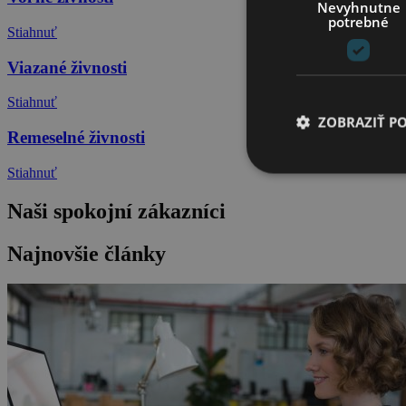
Nevyhnutne
potrebné
Stiahnuť
Viazané živnosti
Stiahnuť
ZOBRAZIŤ P
Remeselné živnosti
Stiahnuť
Naši spokojní zákazníci
Nevyhnutne potrebné 
Najnovšie články
Webová lokalita sa n
Meno
CookieScriptConse
_GRECAPTCHA