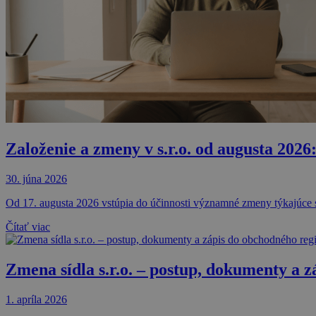
IDE
_fbp
VISITOR_INFO1_LIV
Založenie a zmeny v s.r.o. od augusta 202
_fbc
30. júna 2026
Od 17. augusta 2026 vstúpia do účinnosti významné zmeny týkajúce
Čítať viac
Zmena sídla s.r.o. – postup, dokumenty a 
1. apríla 2026