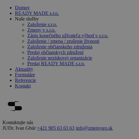
Domov
READY MADE s.r.o.
Naše služby
Založenie s.r.o.
Zmeny v s.r.o.
Zápis konečného užívateľa výhod v s.r.o.
Založenie / zmena / zrušenie živnosti
Založenie občianskeho združenia
Predaj občianskych združení
Založenie neziskovej organizácie
Predaj READY MADE s.r.o.
Aktuality
Formuláre
Referencie
Kontakt
Kontaktujte nás
JUDr. Ivan Gbúr
+421 905 63 63 63
info@zmenysro.sk