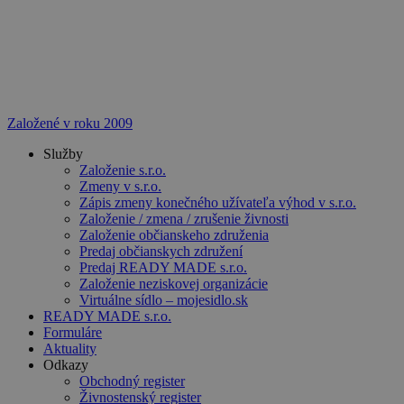
Založené v roku 2009
Služby
Založenie s.r.o.
Zmeny v s.r.o.
Zápis zmeny konečného užívateľa výhod v s.r.o.
Založenie / zmena / zrušenie živnosti
Založenie občianskeho združenia
Predaj občianskych združení
Predaj READY MADE s.r.o.
Založenie neziskovej organizácie
Virtuálne sídlo – mojesidlo.sk
READY MADE s.r.o.
Formuláre
Aktuality
Odkazy
Obchodný register
Živnostenský register