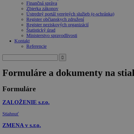
Finančná správa
Zbierka zákonov
Ústredný portál verejných služieb (e-schránka)
Register občianskych združení
Register neziskových organizácií
Štatistický úrad
Ministerstvo spravodlivosti
Kontakt
Referencie
Search
for:
Formuláre a dokumenty na stia
Formuláre
ZALOŽENIE s.r.o.
Stiahnuť
ZMENA v s.r.o.