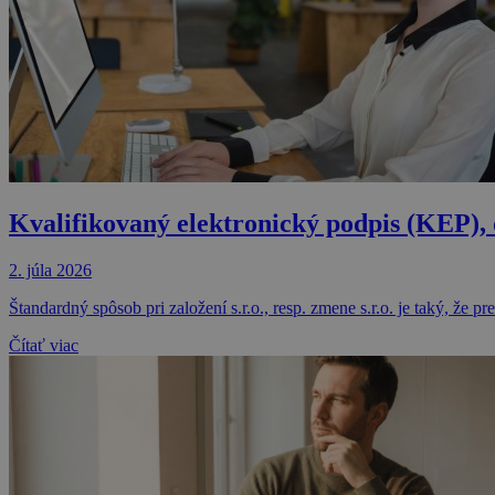
VISITOR_PRIVACY_
Kvalifikovaný elektronický podpis (KEP), 
Meno
Meno
__Secure-ROLLOU
Meno
2. júla 2026
_ga
YSC
Štandardný spôsob pri založení s.r.o., resp. zmene s.r.o. je taký, že
Čítať viac
_gcl_au
_ga_XR7QP66XKC
test_cookie