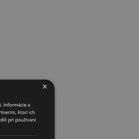
×
. Informácie o
tnermi, ktorí ich
ili pri používaní