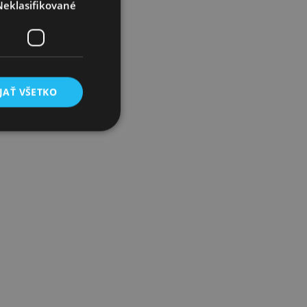
Neklasifikované
JAŤ VŠETKO
é
ľa a správa účtu.
lužba Cookie-
edvolieb súhlasu so
 Je nevyhnutné,
ript.com fungoval
i vykonaní