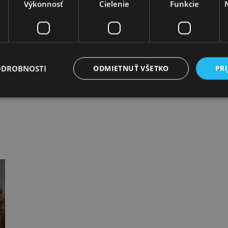
Výkonnosť
Cielenie
Funkcie
ODROBNOSTI
ODMIETNUŤ VŠETKO
PRI
Nevyhnutne potrebné
Výkonnosť
Cielenie
Funkcie
Neklasifikovan
súbory cookie umožňujú základné funkcie webovej lokality, ako prihlásenie používate
edá správne používať bez nevyhnutne potrebných súborov cookie.
Uplynutie
Poskytovateľ
/
Doména
Popis
platnosti
nt
1 mesiac
Tento súbor cookie používa s
CookieScript
2 dni
Script.com na zapamätanie pr
najlacnejsiezakladaniesro.sk
súbormi cookie návštevníkov.
aby banner cookies Cookie-Sc
správne.
5
Google reCAPTCHA nastaví pr
Google LLC