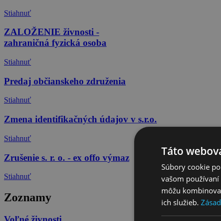
Stiahnuť
ZALOŽENIE živnosti -
zahraničná fyzická osoba
Stiahnuť
Predaj občianskeho združenia
Stiahnuť
Zmena identifikačných údajov v s.r.o.
Stiahnuť
Táto webová
Zrušenie s. r. o. - ex offo výmaz
Súbory cookie po
Stiahnuť
vašom používaní n
môžu kombinovať s
Zoznamy
ich služieb.
Zásad
Voľné živnosti