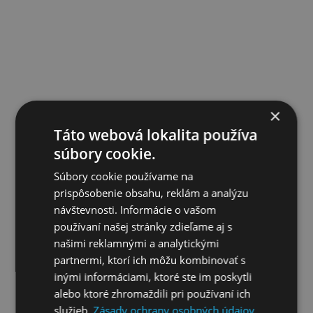
×
Založenie
Táto webová lokalita používa
občianskeho združenia
súbory cookie.
Súbory cookie používame na
75 €
prispôsobenie obsahu, reklám a analýzu
návštevnosti. Informácie o vašom
používaní našej stránky zdieľame aj s
našimi reklamnými a analytickými
zobraziť viac
partnermi, ktorí ich môžu kombinovať s
inými informáciami, ktoré ste im poskytli
alebo ktoré zhromaždili pri používaní ich
služieb.
Zásady ochrany osobných údajov