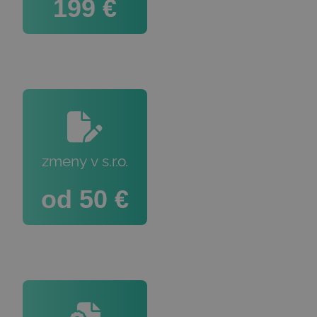
199 €
zmeny v s.r.o.
od 50 €