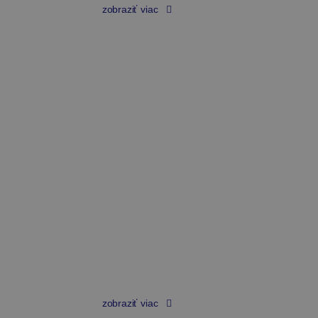
zobraziť viac
Zápis zmeny
konečného
užívateľa výhod
v spoločnosti s ručením
obmedzeným
25 €
zobraziť viac