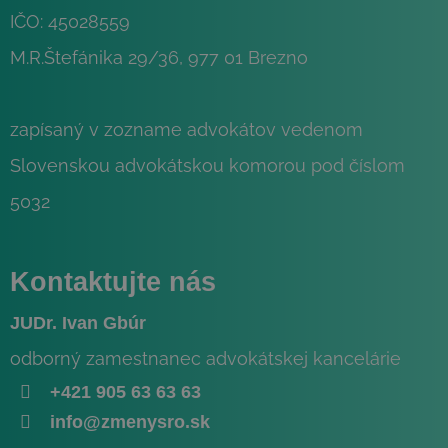
IČO: 45028559
M.R.Štefánika 29/36, 977 01 Brezno
zapísaný v zozname advokátov vedenom
Slovenskou advokátskou komorou pod číslom
5032
Kontaktujte nás
JUDr. Ivan Gbúr
odborný zamestnanec advokátskej kancelárie
+421 905 63 63 63
info@zmenysro.sk