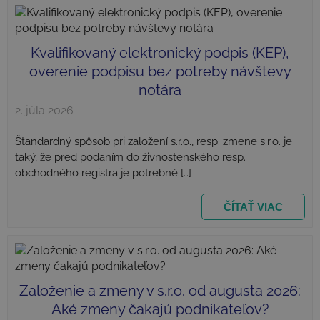
ná
vy
čí
id
kli
Kvalifikovaný elektronický podpis (KEP),
za
overenie podpisu bez potreby návštevy
ka
po
notára
st
a s
vý
2. júla 2026
o
test_cookie
15 minút
Google LLC
ná
.doubleclick.net
re
Štandardný spôsob pri založení s.r.o., resp. zmene s.r.o. je
ka
taký, že pred podaním do živnostenského resp.
an
pr
obchodného registra je potrebné […]
we
st
ČÍTAŤ VIAC
_ga_XR7QP66XKC
.najlacnejsiezakladaniesro.sk
1 rok 1
Te
mesiac
co
sl
An
za
sta
IDE
1 rok
Google LLC
.doubleclick.net
Založenie a zmeny v s.r.o. od augusta 2026:
Aké zmeny čakajú podnikateľov?