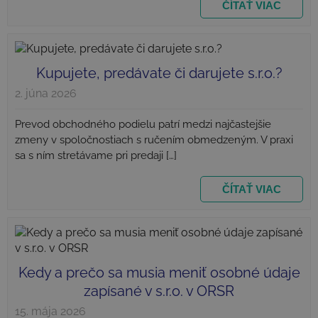
ČÍTAŤ VIAC
Kupujete, predávate či darujete s.r.o.?
2. júna 2026
Prevod obchodného podielu patrí medzi najčastejšie
zmeny v spoločnostiach s ručením obmedzeným. V praxi
sa s ním stretávame pri predaji […]
_fbc
3 mesiace
Facebook
.najlacnejsiezakladaniesro.sk
ČÍTAŤ VIAC
Kedy a prečo sa musia meniť osobné údaje
zapísané v s.r.o. v ORSR
15. mája 2026