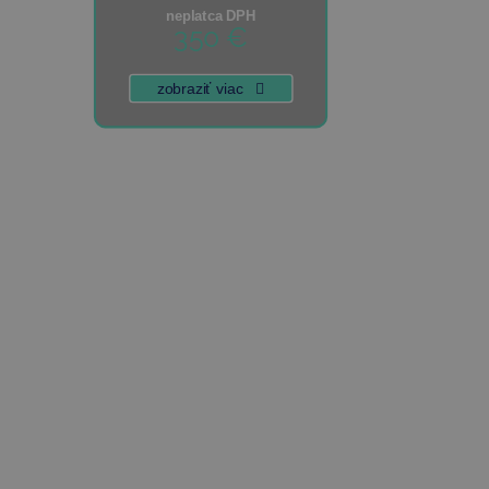
neplatca DPH
350 €
zobraziť viac
Založenie
spoločnosti s ručením
obmedzeným
199 €