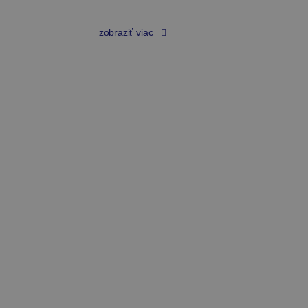
zobraziť viac
Zmeny
v spoločnosti s ručením
obmedzeným
od 50 €