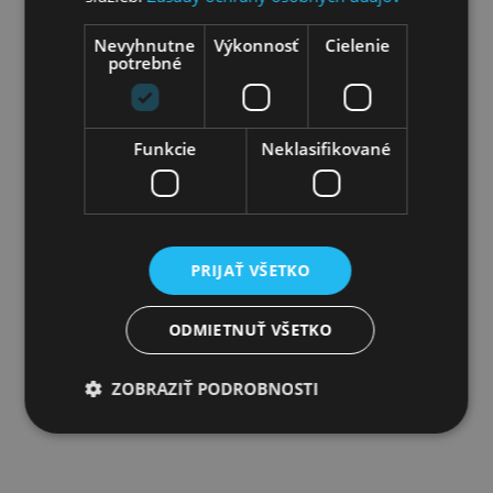
Nevyhnutne
Výkonnosť
Cielenie
potrebné
Funkcie
Neklasifikované
Predaj
občianskych združení
499 €
PRIJAŤ VŠETKO
ODMIETNUŤ VŠETKO
zobraziť viac
ZOBRAZIŤ PODROBNOSTI
Nevyhnutne potrebné
Výkonnosť