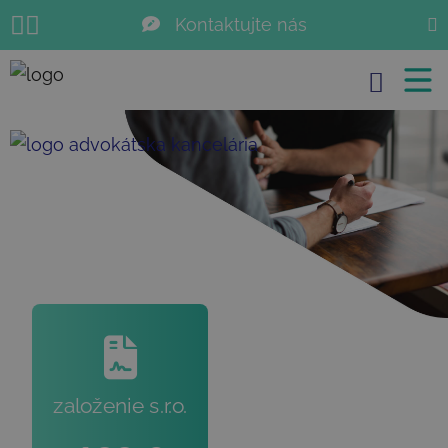
Kontaktujte nás
JUDr. Ivan Gbúr
Search for:
+421 905 63 63 63
info@zmenysro.sk
založenie s.r.o.