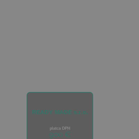
Služby
READY MADE s.r.o.
platca DPH
900 €