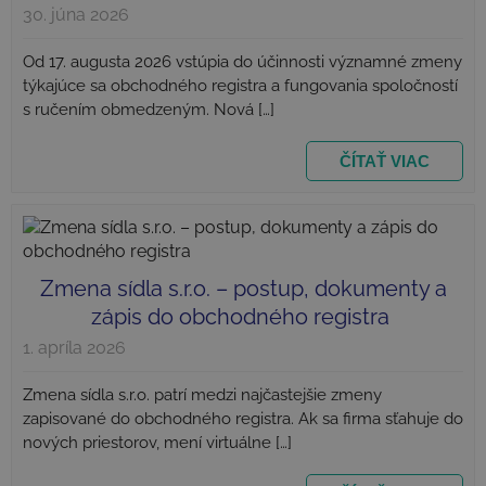
30. júna 2026
Od 17. augusta 2026 vstúpia do účinnosti významné zmeny
týkajúce sa obchodného registra a fungovania spoločností
s ručením obmedzeným. Nová […]
ČÍTAŤ VIAC
_fbp
3 mesiace
Meta Platform Inc.
.najlacnejsiezakladaniesro.sk
Zmena sídla s.r.o. – postup, dokumenty a
zápis do obchodného registra
1. apríla 2026
Zmena sídla s.r.o. patrí medzi najčastejšie zmeny
zapisované do obchodného registra. Ak sa firma sťahuje do
VISITOR_INFO1_LIVE
5
Google LLC
mesiacov
.youtube.com
nových priestorov, mení virtuálne […]
4 týždne