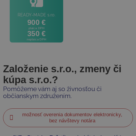
READY-MADE s.r.o.
900 €
platca DPH
350 €
neplatca DPH
Založenie s.r.o., zmeny či
kúpa s.r.o.?
Pomôžeme vám aj so živnosťou či
občianskym združením.
možnosť overenia dokumentov elektronicky,
bez návštevy notára