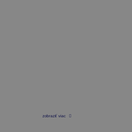
Založenie / zmena
živnosti
15 €
zobraziť viac