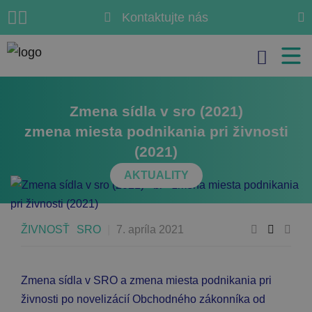
Kontaktujte nás
JUDr. Ivan Gbúr
Search for:
+421 905 63 63 63
info@zmenysro.sk
Zmena sídla v sro (2021)
zmena miesta podnikania pri živnosti
(2021)
AKTUALITY
ŽIVNOSŤ
SRO
|
7. apríla 2021
Zmena sídla v SRO a zmena miesta podnikania pri
živnosti po novelizácií Obchodného zákonníka od