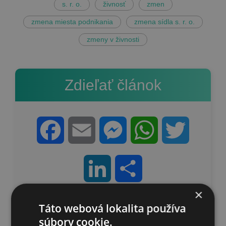
s. r. o.
živnosť
zmen
zmena miesta podnikania
zmena sídla s. r. o.
zmeny v živnosti
Zdieľať článok
Facebook
Email
Messenger
WhatsApp
Twitter
LinkedIn
Share
×
Táto webová lokalita používa
súbory cookie.