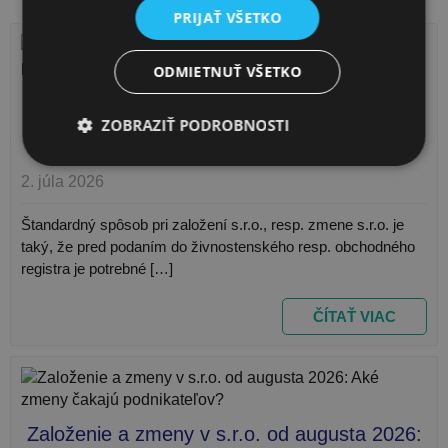
PRIJAŤ VŠETKO
ODMIETNUŤ VŠETKO
Kvalifikovaný elektronický podpis (KEP),
ZOBRAZIŤ PODROBNOSTI
overenie podpisu bez potreby návštevy
notára
2. júla 2026
Nevyhnutne potrebné
Výkonnosť
Štandardný spôsob pri založení s.r.o., resp. zmene s.r.o. je
Cielenie
Funkcie
Neklasifikované
taký, že pred podaním do živnostenského resp. obchodného
registra je potrebné […]
Nevyhnutne potrebné súbory cookie umožňujú
základné funkcie webovej lokality, ako prihlásenie
používateľa a správa účtu. Webová lokalita sa nedá
ČÍTAŤ VIAC
správne používať bez nevyhnutne potrebných
súborov cookie.
Upl
Meno
Poskytovateľ
/
Doména
pla
CookieScriptConsent
1 m
CookieScript
2
najlacnejsiezakladaniesro.sk
Založenie a zmeny v s.r.o. od augusta 2026: