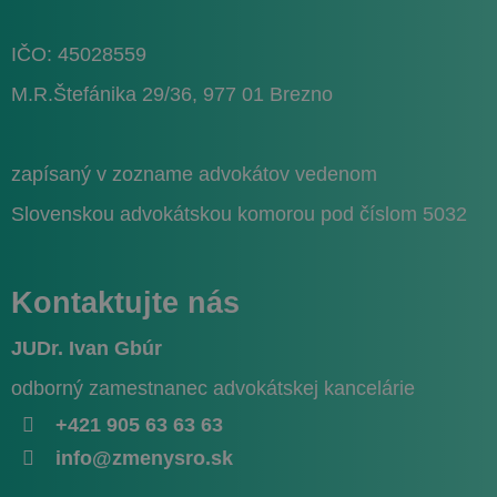
pr
we
st
IČO: 45028559
_ga_XR7QP66XKC
.najlacnejsiezakladaniesro.sk
1 rok 1
Te
mesiac
co
M.R.Štefánika 29/36, 977 01 Brezno
sl
An
za
sta
IDE
1 rok
zapísaný v zozname advokátov vedenom
Google LLC
.doubleclick.net
Slovenskou advokátskou komorou pod číslom 5032
Kontaktujte nás
JUDr. Ivan Gbúr
odborný zamestnanec advokátskej kancelárie
+421 905 63 63 63
info@zmenysro.sk