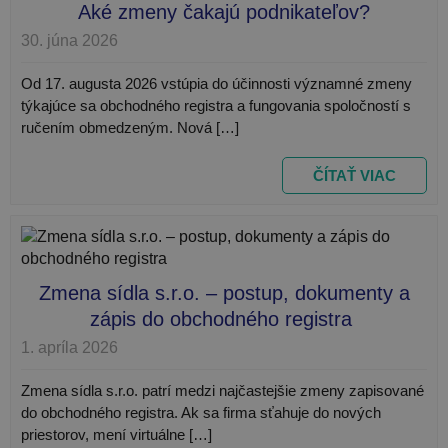
Aké zmeny čakajú podnikateľov?
30. júna 2026
Od 17. augusta 2026 vstúpia do účinnosti významné zmeny
týkajúce sa obchodného registra a fungovania spoločností s
ručením obmedzeným. Nová […]
ČÍTAŤ VIAC
_GRECAPTCHA
Google LLC
mes
www.google.com
Google
4 t
Privacy Policy
Zmena sídla s.r.o. – postup, dokumenty a
zápis do obchodného registra
1. apríla 2026
VISITOR_PRIVACY_METADATA
YouTube
mes
.youtube.com
4 t
Zmena sídla s.r.o. patrí medzi najčastejšie zmeny zapisované
do obchodného registra. Ak sa firma sťahuje do nových
priestorov, mení virtuálne […]