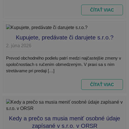
ČÍTAŤ VIAC
Kupujete, predávate či darujete s.r.o.?
2. júna 2026
Prevod obchodného podielu patrí medzi najčastejšie zmeny v
spoločnostiach s ručením obmedzeným. V praxi sa s ním
stretávame pri predaji […]
ČÍTAŤ VIAC
Poskytovateľ
Uplynutie
Meno
Popis
/
Doména
platnosti
Uplynutie
Meno
Poskytovateľ
/
Doména
Po
__Secure-
.youtube.com
5
platnosti
ROLLOUT_TOKEN
mesiacov
Uplynutie
Meno
Poskytovateľ
/
Doména
4 týždne
_ga
1 rok 1
Te
Google LLC
platnosti
Kedy a prečo sa musia meniť osobné údaje
mesiac
sú
.najlacnejsiezakladaniesro.sk
sp
YSC
Cookies
Google LLC
zapísané v s.r.o. v ORSR
Go
relácie
.youtube.com