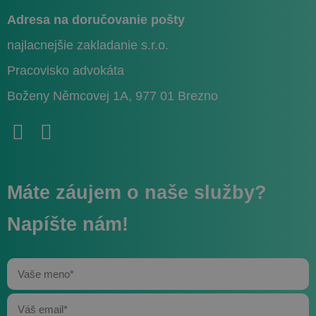
_fbp
3 mesiace
Meta Platform Inc.
.najlacnejsiezakladaniesro.sk
Adresa na doručovanie pošty
najlacnejšie zakladanie s.r.o.
Pracovisko advokáta
Boženy Němcovej 1A, 977 01 Brezno
VISITOR_INFO1_LIVE
5
Google LLC
mesiacov
.youtube.com
4 týždne
Máte záujem o naše služby?
Napíšte nám!