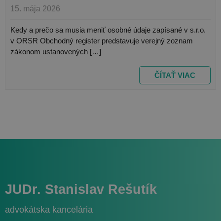
Un
15. mája 2026
Ana
vý
ak
Kedy a prečo sa musia meniť osobné údaje zapísané v s.r.o.
be
po
v ORSR Obchodný register predstavuje verejný zoznam
an
_gcl_au
3 mesiace
Google LLC
zákonom ustanovených […]
sl
1 deň
.najlacnejsiezakladaniesro.sk
sp
Go
sú
ČÍTAŤ VIAC
po
od
je
po
pr
ná
vy
čí
id
kli
za
ka
po
st
a s
vý
JUDr. Stanislav Rešutík
o
test_cookie
15 minút
Google LLC
ná
.doubleclick.net
re
advokátska kancelária
ka
an