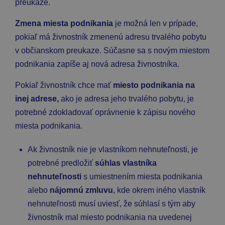
preukaze.
Zmena miesta podnikania
je možná len v prípade,
pokiaľ má živnostník zmenenú adresu trvalého pobytu
v občianskom preukaze. Súčasne sa s novým miestom
podnikania zapíše aj nová adresa živnostníka.
Pokiaľ živnostník chce mať
miesto podnikania na
inej adrese,
ako je adresa jeho trvalého pobytu, je
potrebné zdokladovať oprávnenie k zápisu nového
miesta podnikania.
Ak živnostník nie je vlastníkom nehnuteľnosti, je
potrebné predložiť
súhlas vlastníka
nehnuteľnosti
s umiestnením miesta podnikania
alebo
nájomnú zmluvu
, kde okrem iného vlastník
nehnuteľnosti musí uviesť, že súhlasí s tým aby
živnostník mal miesto podnikania na uvedenej