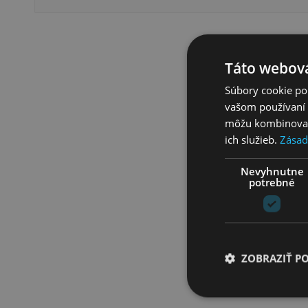
Táto webová
Súbory cookie po
vašom používaní n
môžu kombinovať s
ich služieb.
Zásad
Nevyhnutne
potrebné
N
ZOBRAZIŤ P