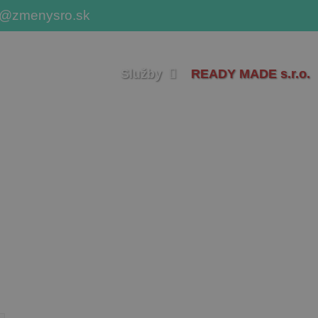
o@zmenysro.sk
Služby
READY MADE s.r.o.
Téma: realitná činnosť