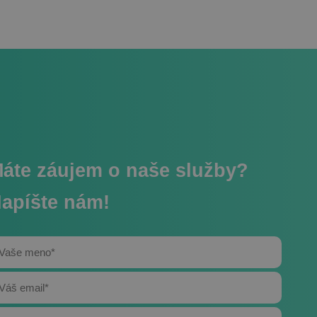
é
ľa a správa účtu.
lužba Cookie-
edvolieb súhlasu so
 Je nevyhnutné,
ript.com fungoval
áte záujem o naše služby?
i vykonaní
CAPTCHA) na účely
apíšte nám!
a na uloženie
re ich interakciu s
 súhlase
ách ochrany
 ktoré zabezpečujú,
 v budúcich
i
Popis