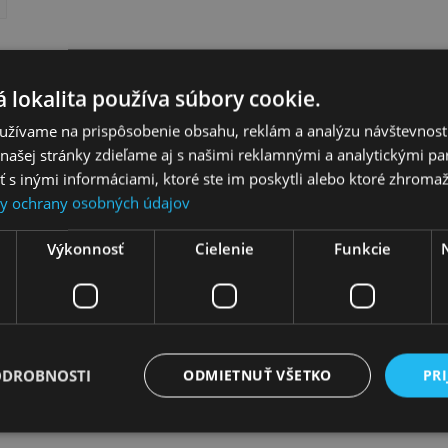
 lokalita používa súbory cookie.
užívame na prispôsobenie obsahu, reklám a analýzu návštevnosti
ašej stránky zdieľame aj s našimi reklamnými a analytickými par
 inými informáciami, ktoré ste im poskytli alebo ktoré zhromažd
y ochrany osobných údajov
Výkonnosť
Cielenie
Funkcie
aši spokojní zákazní
ODROBNOSTI
ODMIETNUŤ VŠETKO
PRI