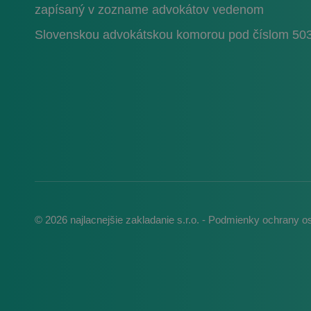
zapísaný v zozname advokátov vedenom
Meno
__Secure-ROLLOU
Meno
Slovenskou advokátskou komorou pod číslom 50
_ga
YSC
_gcl_au
_ga_XR7QP66XKC
test_cookie
IDE
© 2026 najlacnejšie zakladanie s.r.o. -
Podmienky ochrany o
_fbp
VISITOR_INFO1_LIV