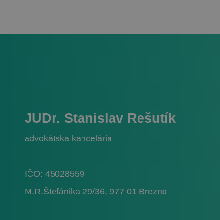
Nevyhnutne potrebné 
Webová lokalita sa n
Meno
CookieScriptConse
JUDr. Stanislav Rešutík
_GRECAPTCHA
advokátska kancelária
VISITOR_PRIVACY_
IČO: 45028559
M.R.Štefánika 29/36, 977 01 Brezno
Meno