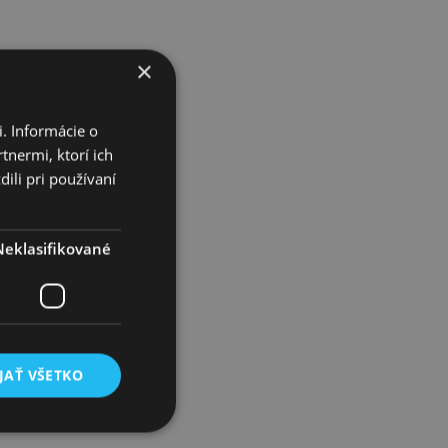
×
. Informácie o
tnermi, ktorí ich
ili pri používaní
Neklasifikované
ci
JAŤ VŠETKO